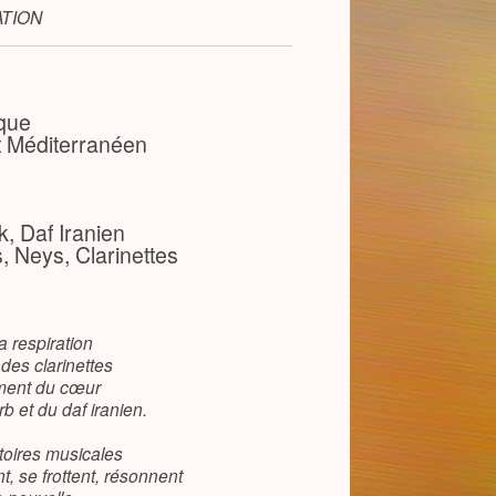
TION
que
nt Méditerranéen
k, Daf Iranien
, Neys, Clarinettes
a respiration
 des clarinettes
ement du cœur
b et du daf iranien.
stoires musicales
t, se frottent, résonnent