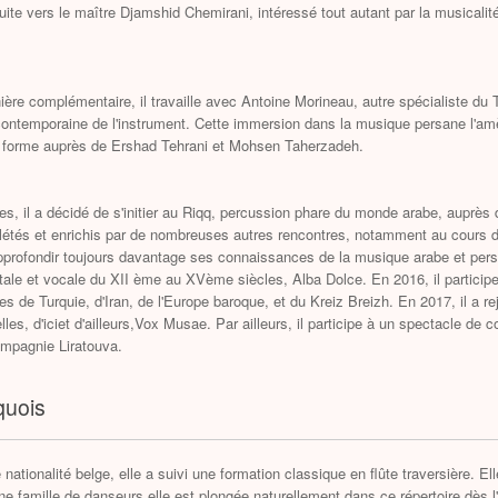
suite vers le maître Djamshid Chemirani, intéressé tout autant par la musicalité
ière complémentaire, il travaille avec Antoine Morineau, autre spécialiste d
 contemporaine de l'instrument. Cette immersion dans la musique persane l'am
se forme auprès de Ershad Tehrani et Mohsen Taherzadeh.
s, il a décidé de s'initier au Riqq, percussion phare du monde arabe, auprès
étés et enrichis par de nombreuses autres rencontres, notamment au cours 
'approfondir toujours davantage ses connaissances de la musique arabe et pers
le et vocale du XII ème au XVème siècles, Alba Dolce. En 2016, il participe à
s de Turquie, d'Iran, de l'Europe baroque, et du Kreiz Breizh. En 2017, il a 
elles, d'iciet d'ailleurs,Vox Musae. Par ailleurs, il participe à un spectacle de
mpagnie Liratouva.
quois
 nationalité belge, elle a suivi une formation classique en flûte traversière. E
une famille de danseurs elle est plongée naturellement dans ce répertoire 