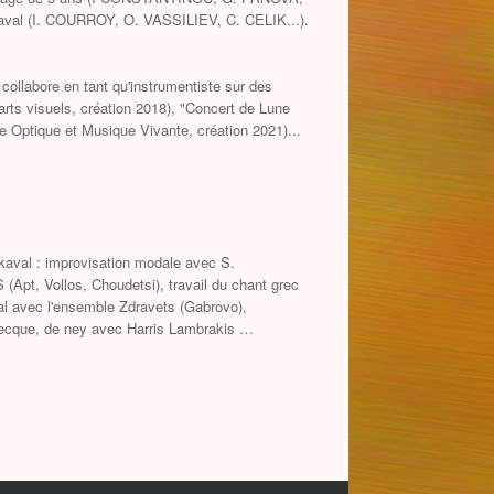
 kaval (I. COURROY, O. VASSILIEV, C. CELIK...).
e collabore en tant qu'instrumentiste sur des
arts visuels, création 2018), "Concert de Lune
 Optique et Musique Vivante, création 2021)...
kaval : improvisation modale avec S.
t, Vollos, Choudetsi), travail du chant grec
 avec l'ensemble Zdravets (Gabrovo),
ecque, de ney avec Harris Lambrakis …