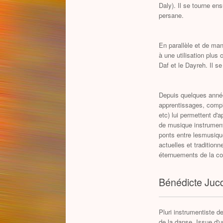
Daly). Il se tourne en
persane.
En parallèle et de man
à une utilisation plus
Daf et le Dayreh. Il 
Depuis quelques année
apprentissages, compl
etc) lui permettent d
de musique instrumenta
ponts entre lesmusique
actuelles et traditionn
éternuements de la co
Bénédicte Juc
Pluri instrumentiste de
de la danse. Issue d'