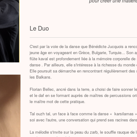
pour créer une matière
Le Duo
C'est par la voie de la danse que Bénédicte Jucquois a renco
jeune âge en voyageant en Grèce, Bulgarie, Turquie... Son ap
flûte kaval est profondement liée à la mémoire corporelle de
danse . Par ailleurs, elle s'intéresse à la richesse du monde 
Elle poursuit sa démarche en rencontrant régulièrement des 
les Balkans.
Florian Bellec, ancré dans la terre, a choisi de faire sonne
et le daf en se formant auprès de maîtres de percussions ori
le maître mot de cette pratique.
Tal ouzh tal, un face à face comme la danse « karsilamas 
soi avec l'autre, une conversation qui prend ses racines dan
La mélodie s'invite sur la peau du zarb, le souffle rauque de 