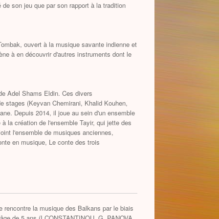
 de son jeu que par son rapport à la tradition
u Tombak, ouvert à la musique savante indienne et
ène à en découvrir d'autres instruments dont le
 de Adel Shams Eldin. Ces divers
de stages (Keyvan Chemirani, Khalid Kouhen,
ane. Depuis 2014, il joue au sein d'un ensemble
 la création de l'ensemble Tayir, qui jette des
rejoint l'ensemble de musiques anciennes,
 conte en musique, Le conte des trois
lle rencontre la musique des Balkans par le biais
dès l'âge de 5 ans (I CONSTANTINOU, G. PANOVA,