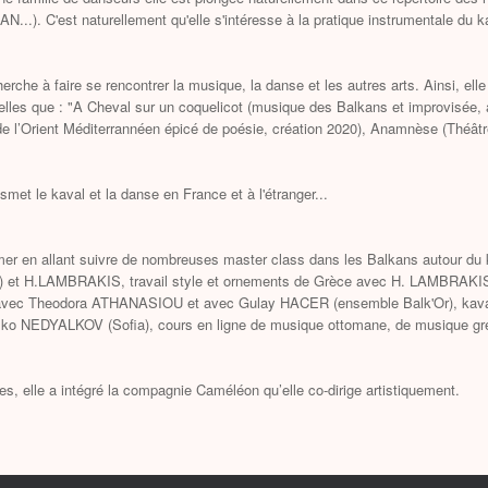
..). C'est naturellement qu'elle s'intéresse à la pratique instrumentale du
herche à faire se rencontrer la musique, la danse et les autres arts. Ainsi, ell
telles que : "A Cheval sur un coquelicot (musique des Balkans et improvisée, 
e l’Orient Méditerrannéen épicé de poésie, création 2020), Anamnèse (Théâtre
smet le kaval et la danse en France et à l'étranger...
rmer en allant suivre de nombreuses master class dans les Balkans autour du 
et H.LAMBRAKIS, travail style et ornements de Grèce avec H. LAMBRAKIS (Ap
l avec Theodora ATHANASIOU et avec Gulay HACER (ensemble Balk'Or), kaval
lko NEDYALKOV (Sofia), cours en ligne de musique ottomane, de musique gr
s, elle a intégré la compagnie Caméléon qu’elle co-dirige artistiquement.