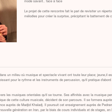
mode savant.. face à face
Le projet de cette rencontre fait le pari de revisiter un réper
mélodies pour créer la surprise, précipitant le battement de cœ
 dans un milieu où musique et spectacle vivant ont toute leur place; jeune,il
oissant pour le rythme et les instruments de percussion, qu'il pratique d'abord
vers les musiques orientales qu'il se tourne. Ses affinités avec la musique pe
ique de cette culture musicale, décident de son parcours. Il se formera auprè
e auprès de Madjid Khaladj. Il poursuit cet enseignement auprès de Pedram
nouvelle génération en Iran, par le biais de cours individuels et de stages, e