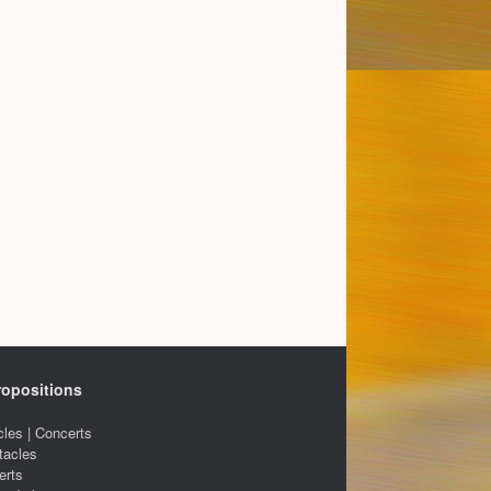
ropositions
les | Concerts
tacles
erts