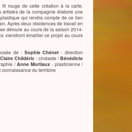
 fil rouge de cette création à la carte.
es artistes de la compagnie élabore une
 plastique qui rendra compte de ce lien
ain. Après deux résidences de travail en
t se déroule au cours de la saison 2014-
s viendront émailler ce projet au cours
mposée de :
Sophie Chénet
- direction
/
Claire Childéric
- cinéaste /
Bénédicte
raphie /
Anne Mortiaux
- plasticienne /
 connaissance du territoire