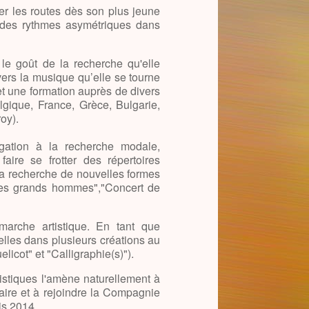
ter les routes dès son plus jeune
r des rythmes asymétriques dans
le goût de la recherche qu'elle
 vers la musique qu’elle se tourne
 et une formation auprès de divers
elgique, France, Grèce, Bulgarie,
oy).
tigation à la recherche modale,
aire se frotter des répertoires
a recherche de nouvelles formes
 les grands hommes","Concert de
émarche artistique. En tant que
elles dans plusieurs créations au
icot" et "Calligraphie(s)").
tistiques l'amène naturellement à
aire et à rejoindre la Compagnie
is 2014