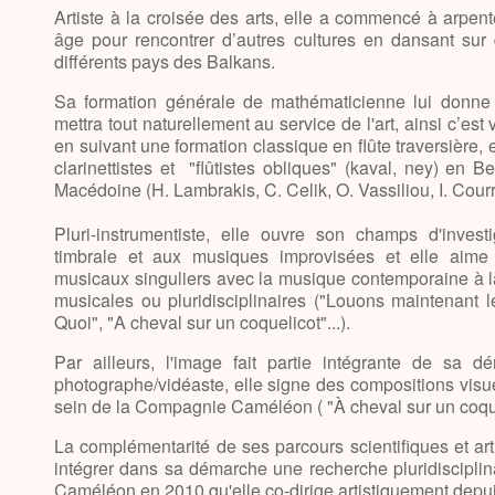
Artiste à la croisée des arts, elle a commencé à arpen
âge pour rencontrer d’autres cultures en dansant su
différents pays des Balkans.
Sa formation générale de mathématicienne lui donne 
mettra tout naturellement au service de l'art, ainsi c’est
en suivant une formation classique en flûte traversière,
clarinettistes et "flûtistes obliques" (kaval, ney) en B
Macédoine (H. Lambrakis, C. Celik, O. Vassiliou, I. Courr
Pluri-instrumentiste, elle ouvre son champs d'inves
timbrale et aux musiques improvisées et elle aime f
musicaux singuliers avec la musique contemporaine à l
musicales ou pluridisciplinaires ("Louons maintenant
Quoi", "A cheval sur un coquelicot"...).
Par ailleurs, l'image fait partie intégrante de sa d
photographe/vidéaste, elle signe des compositions visu
sein de la Compagnie Caméléon ( "À cheval sur un coquel
La complémentarité de ses parcours scientifiques et ar
intégrer dans sa démarche une recherche pluridisciplin
Caméléon en 2010 qu'elle co-dirige artistiquement depu